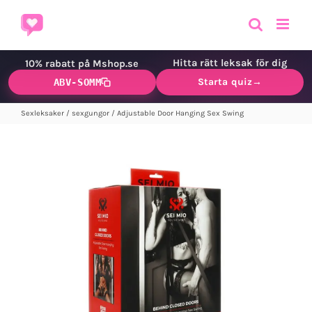
Fortsätt
till
innehållet
Hitta rätt leksak för dig
10% rabatt på Mshop.se
Starta quiz
→
ABV-SOMM
Sexleksaker
/
sexgungor
/
Adjustable Door Hanging Sex Swing