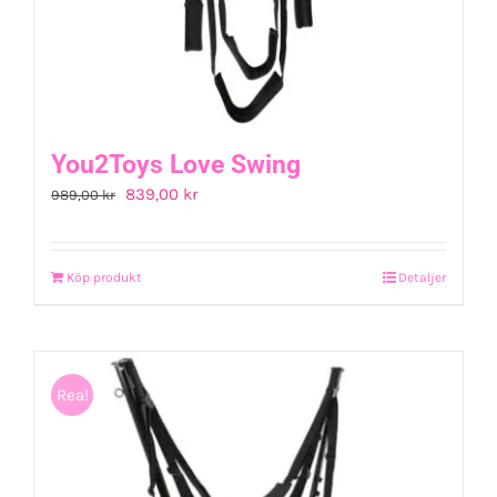
You2Toys Love Swing
Det
Det
839,00
kr
989,00
kr
ursprungliga
nuvarande
priset
priset
Köp produkt
Detaljer
var:
är:
989,00 kr.
839,00 kr.
Rea!