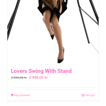
Lovers Swing With Stand
Det
Det
2 996,00
kr
3 995,00
kr
ursprungliga
nuvarande
priset
priset
Köp produkt
Detaljer
var:
är:
3
2