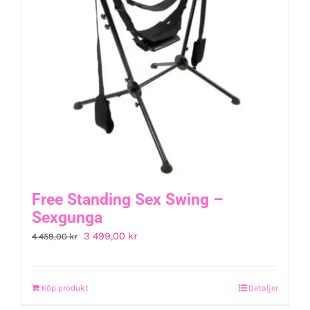
Free Standing Sex Swing –
Sexgunga
Det
Det
3 499,00
kr
4 459,00
kr
ursprungliga
nuvarande
priset
priset
Köp produkt
Detaljer
var:
är: