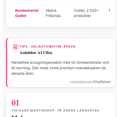
Kondomeriet
Västra
Outlet, 2 500+
Mån–
Outlet
Frölunda
produkter
TIPS · HELAUTOMATISK AVSUG
Autoblow AI Ultra
Handsfree avsugningsmaskin med tio rörelsemönster och
AI-styrning. Den mest virala premium-mansleksaken de
senaste åren.
i samarbete med
PriceRunner
01
TIDIGARE MARTINSHOP, PÅ ANDRA LÅNGGATAN