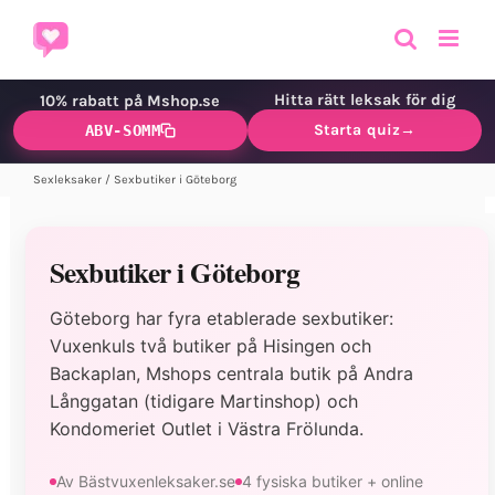
Fortsätt
till
innehållet
Hitta rätt leksak för dig
10% rabatt på Mshop.se
Starta quiz
→
ABV-SOMM
Sexleksaker
/
Sexbutiker i Göteborg
Sexbutiker i Göteborg
Göteborg har fyra etablerade sexbutiker:
Vuxenkuls två butiker på Hisingen och
Backaplan, Mshops centrala butik på Andra
Långgatan (tidigare Martinshop) och
Kondomeriet Outlet i Västra Frölunda.
Av Bästvuxenleksaker.se
4 fysiska butiker + online