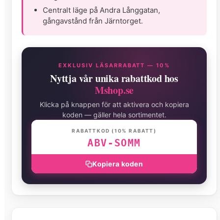
Centralt läge på Andra Långgatan,
gångavstånd från Järntorget.
EXKLUSIV LÄSARRABATT — 10%
Nyttja vår unika rabattkod hos
Mshop.se
Klicka på knappen för att aktivera och kopiera
koden — gäller hela sortimentet.
RABATTKOD (10% RABATT)
ABV-SOMM
Kopiera koden