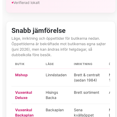
Verifierad lokalt
Snabb jämförelse
Läge, inriktning och öppettider för butikerna nedan.
Öppettiderna är bekräftade mot butikernas egna sajter
(juni 2026), men kan ändras inför helgdagar, så
dubbelkolla före besök.
BUTIK
LÄGE
INRIKTNING
ÖPPE
Mshop
Linnéstaden
Brett & centralt
Mån–
(sedan 1984)
12–
Vuxenkul
Hisings
Brett sortiment
Alla
Deluxe
Backa
Vuxenkul
Backaplan
Sena
Mån–
Backaplan
kvällsöppet
Lör 