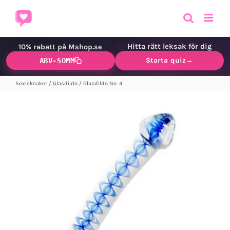
Fortsätt
till
innehållet
Hitta rätt leksak för dig
10% rabatt på Mshop.se
Starta quiz
→
ABV-SOMM
Sexleksaker
/
Glasdildo
/
Glasdildo No. 4