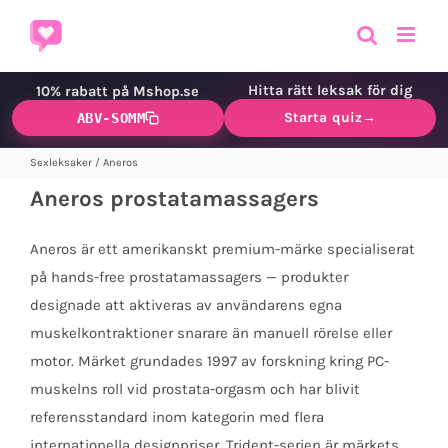
Fortsätt
till
innehållet
Hitta rätt leksak för dig
10% rabatt på Mshop.se
Starta quiz
→
ABV-SOMM
Sexleksaker
/
Aneros
Aneros prostatamassagers
Aneros är ett amerikanskt premium-märke specialiserat
på hands-free prostatamassagers — produkter
designade att aktiveras av användarens egna
muskelkontraktioner snarare än manuell rörelse eller
motor. Märket grundades 1997 av forskning kring PC-
muskelns roll vid prostata-orgasm och har blivit
referensstandard inom kategorin med flera
internationella designpriser. Trident-serien är märkets