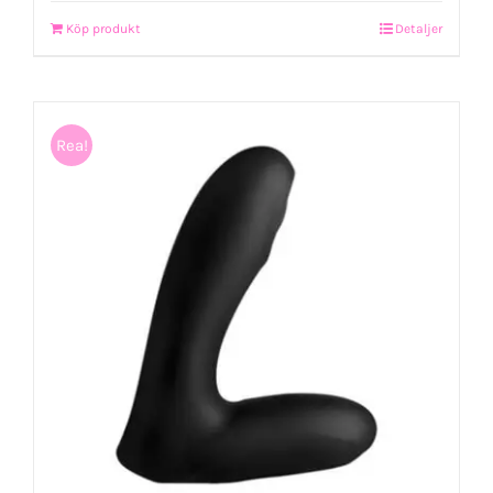
Köp produkt
Detaljer
Rea!