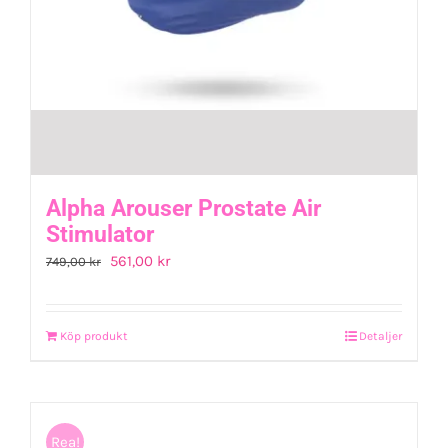
Alpha Arouser Prostate Air
Stimulator
Det
Det
561,00
kr
749,00
kr
ursprungliga
nuvarande
priset
priset
Köp produkt
Detaljer
var:
är:
749,00 kr.
561,00 kr.
Rea!