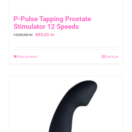
P-Pulse Tapping Prostate
Stimulator 12 Speeds
Det
Det
895,00
kr
1 229,00
kr
ursprungliga
nuvarande
priset
priset
Köp produkt
Detaljer
var:
är:
1
895,00 kr.
229,00 kr.