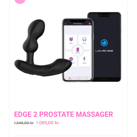
EDGE 2 PROSTATE MASSAGER
Det
Det
1 095,00
kr
1 349,00
kr
ursprungliga
nuvarande