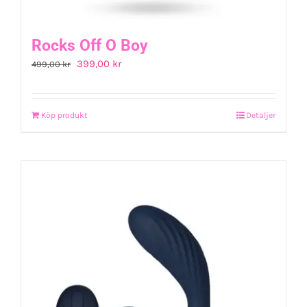
Rocks Off O Boy
Det
Det
399,00
kr
499,00
kr
ursprungliga
nuvarande
priset
priset
Köp produkt
Detaljer
var:
är:
499,00 kr.
399,00 kr.