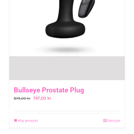
Bullseye Prostate Plug
Det
Det
747,00
kr
879,00
kr
ursprungliga
nuvarande
priset
priset
Köp produkt
Detaljer
var:
är:
879,00 kr.
747,00 kr.