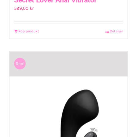
Secret Lover Anal Vibrator
599,00
kr
Köp produkt
Detaljer
Rea!