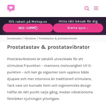
Fortsätt
till
innehållet
Hitta rätt leksak för dig
10% rabatt på Mshop.se
Starta quiz
→
ABV-SOMM
Sexleksaker
/
Vibratorer
/
Prostatastav & prostatavibrator
Prostatastav & prostatavibrator
Prostatavibratorer är särskilt utvecklade för att
stimulera P-punkten – mannens motsvarighet till G-
punkten – och kan ge orgasmer som upplevs både
djupare och mer intensiva än traditionell stimulans.
Tack vare sin kurvade form och ergonomiska design
träffar de rätt punkt varje gång, medan vibrationerna
förstärker njutningen ytterligare.