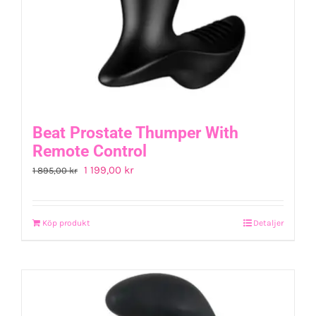
Beat Prostate Thumper With
Remote Control
Det
Det
1 199,00
kr
1 895,00
kr
ursprungliga
nuvarande
priset
priset
Köp produkt
Detaljer
var:
är:
1
1
895,00 kr.
199,00 kr.