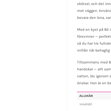
skötsel, och det in
mot väggen. Använd 
bevara den lena, s
Med en byst på 82 c
försvinner — perfek
så du har tre fullv
inifrån når behaglig
Tillsammans med Bab
handskar — allt sam
vatten, läs igenom 
önskar. Hon är en be
ALLMÄN
Innehåll