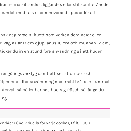
rar henne sittandes, liggandes eller stillsamt stående
undet med talk eller renoverande puder för att
nskinspirerad silhuett som varken dominerar eller
or. Vagina är 17 cm djup, anus 16 cm och munnen 12 cm,
ticker du in en stund före användning så att huden
, rengöringsverktyg samt ett set strumpor och
kölj henne efter användning med mild tvål och ljummet
tervall så håller hennes hud sig fräsch så länge du
ing.
erkläder (individuella för varje docka), 1 filt, 1 USB
ngöringsverktyg, 1 set strumpor och handskar.