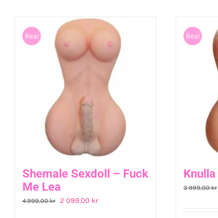
Rea!
Rea!
Shemale Sexdoll – Fuck
Knulla
Me Lea
3 999,00
kr
Det
Det
2 099,00
kr
4 999,00
kr
ursprungliga
nuvarande