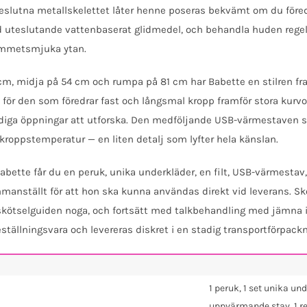
neslutna metallskelettet låter henne poseras bekvämt om du föred
uteslutande vattenbaserat glidmedel, och behandla huden regelb
ammetsmjuka ytan.
m, midja på 54 cm och rumpa på 81 cm har Babette en stilren fra
t för den som föredrar fast och långsmal kropp framför stora kurv
ärdiga öppningar att utforska. Den medföljande USB-värmestaven s
 kroppstemperatur — en liten detalj som lyfter hela känslan.
ette får du en peruk, unika underkläder, en filt, USB-värmestav
manställt för att hon ska kunna användas direkt vid leverans. S
skötselguiden noga, och fortsätt med talkbehandling med jämna in
ställningsvara och levereras diskret i en stadig transportförpackn
1 peruk, 1 set unika und
uppvärmande stav, 1 re