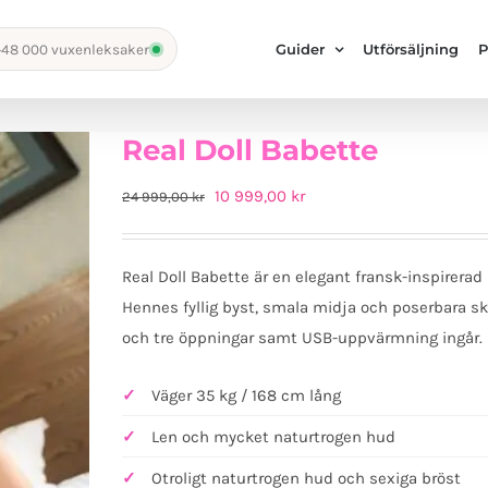
Guider
Utförsäljning
P
+48 000 vuxenleksaker
Real Doll Babette
Det
Det
10 999,00
kr
24 999,00
kr
ursprungliga
nuvarande
priset
priset
Real Doll Babette är en elegant fransk-inspirerad
var:
är:
Hennes fyllig byst, smala midja och poserbara skel
24
10
och tre öppningar samt USB-uppvärmning ingår.
999,00 kr.
999,00 kr.
Väger 35 kg / 168 cm lång
Len och mycket naturtrogen hud
Otroligt naturtrogen hud och sexiga bröst