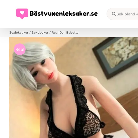
Fortsätt
till
Sök bland 
innehållet
Sexleksaker
/
Sexdockor
/
Real Doll Babette
Rea!