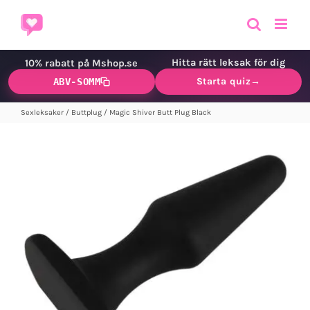
Fortsätt
till
innehållet
Hitta rätt leksak för dig
10% rabatt på Mshop.se
Starta quiz
→
ABV-SOMM
Sexleksaker
/
Buttplug
/
Magic Shiver Butt Plug Black