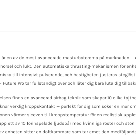
o är en av de mest avancerade masturbatorerna på marknaden — e
hörsel och lukt. Den automatiska thrusting-mekanismen för enhete
ska till intensivt pulserande, och hastigheten justeras steglöst 
— Future Pro tar fullständigt över och låter dig bara luta dig tillbak
relsen finns en avancerad airbag-teknik som skapar 10 olika tajth
knar verklig kroppskontakt — perfekt för dig som söker en mer 
onen värmer sleeven till kroppstemperatur för en realistisk uppl
upp ett av 10 förinspelade ljudspår med kvinnliga röster och stön 
n av enheten sitter en doftkammare som tar emot den medföljand