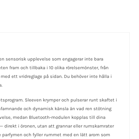
n sensorisk upplevelse som engagerar inte bara
n fram och tillbaka i 10 olika rörelsemönster, från
med ett vridreglage på sidan. Du behöver inte hålla i
a.
etsprogram. Sleeven krymper och pulserar runt skaftet i
omfamnande och dynamisk känsla än vad ren stötning
evelse, medan Bluetooth-modulen kopplas till dina
— direkt i öronen, utan att grannar eller rumskamrater
e parfymen och fyller rummet med en lätt arom som