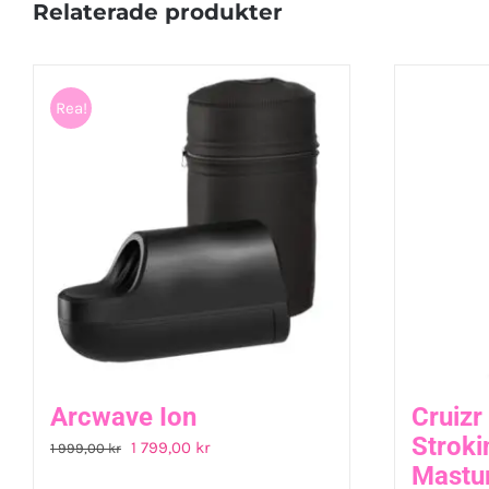
Relaterade produkter
Rea!
Arcwave Ion
Cruizr
Stroki
Det
Det
1 799,00
kr
1 999,00
kr
Mastu
ursprungliga
nuvarande