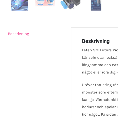
Beskrivning
Beskrivning
Leten SM Future Pr
känseln utan också 
långsamma och rytmi
något eller röra dig 
Utöver thrusting-rö
mönster som efterli
kan ge. Värmefunkti
hörlurar och spelar 
hör något. På sida