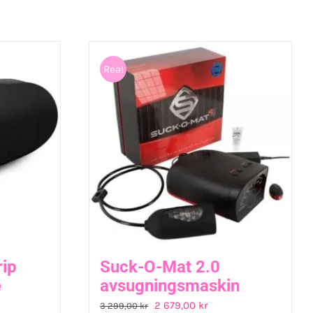
Rea!
rip
Suck-O-Mat 2.0
e
avsugningsmaskin
Det
Det
2 679,00
kr
3 299,00
kr