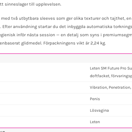
tt sinneslager till upplevelsen.
s med två utbytbara sleeves som ger olika texturer och tajthet, 
 Efter användning startar du det inbyggda automatiska torkning
hygienisk inför nästa session — en detalj som syns i premiumsegm
nbaserat glidmedel. Förpackningens vikt är 2,24 kg.
Leten SM Future Pro Su
doftfacket, förvaring
Vibration, Penetratio
Penis
Lösvagina
Leten