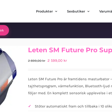
Produkter
Sexbutiker
Varumä
en
Leten SM Future Pro Sup
Det
Det
2 599,00
kr
2 899,00
kr
ursprungliga
nuvarande
priset
priset
Leten SM Future Pro är framtidens masturbator —
var:
är:
tajthetsprogram, värmefunktion, Bluetooth-ljud
2
2
följer med. En komplett sensorisk upplevelse i e
899,00 kr.
599,00 kr.
Stöter automatiskt fram och tillbaka i 10 olik