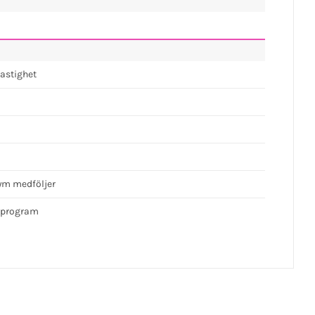
hastighet
fym medföljer
sprogram