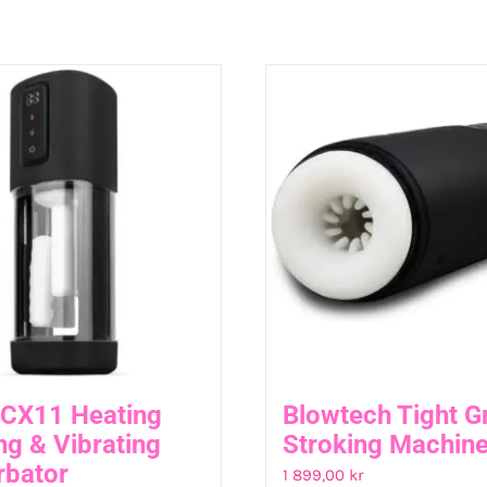
 CX11 Heating
Blowtech Tight G
ng & Vibrating
Stroking Machin
rbator
1 899,00
kr