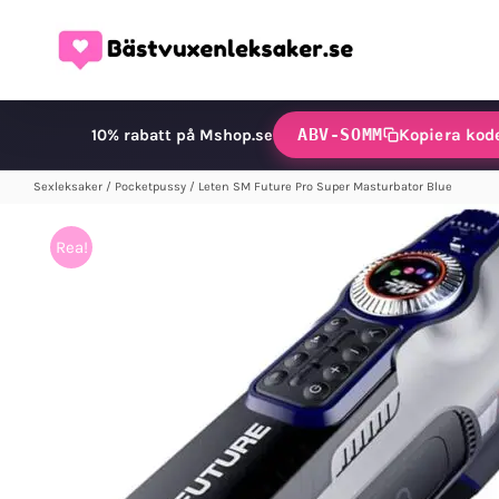
Fortsätt
till
innehållet
ABV-SOMM
Kopiera kod
10% rabatt på Mshop.se
Sexleksaker
/
Pocketpussy
/
Leten SM Future Pro Super Masturbator Blue
Rea!