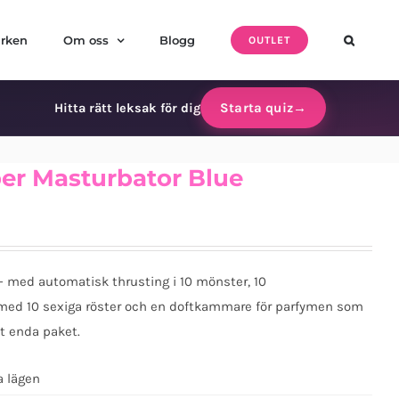
rken
Om oss
Blogg
OUTLET
Starta quiz
→
Hitta rätt leksak för dig
er Masturbator Blue
 med automatisk thrusting i 10 mönster, 10
 med 10 sexiga röster och en doftkammare för parfymen som
tt enda paket.
a lägen