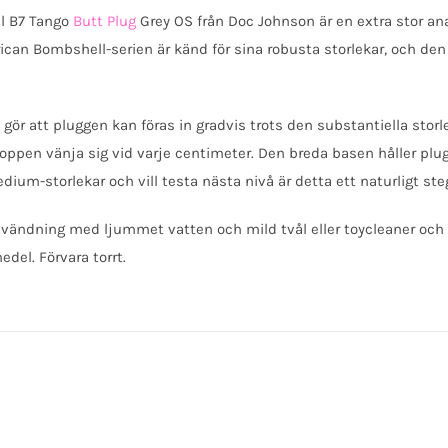
l B7 Tango
Butt Plug
Grey OS från Doc Johnson är en extra stor ana
erican Bombshell-serien är känd för sina robusta storlekar, och den
gör att pluggen kan föras in gradvis trots den substantiella stor
oppen vänja sig vid varje centimeter. Den breda basen håller plugge
ium-storlekar och vill testa nästa nivå är detta ett naturligt ste
användning med ljummet vatten och mild tvål eller toycleaner och 
del. Förvara torrt.