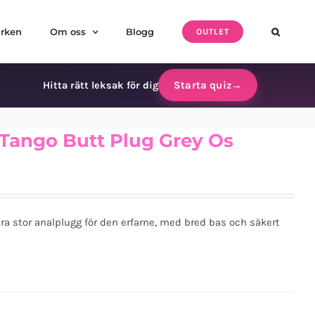
rken
Om oss
Blogg
OUTLET
Starta quiz
→
Hitta rätt leksak för dig
Tango Butt Plug Grey Os
a stor analplugg för den erfarne, med bred bas och säkert