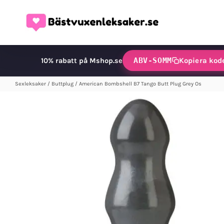
Fortsätt
till
innehållet
ABV-SOMM
Kopiera kod
10% rabatt på Mshop.se
Sexleksaker
/
Buttplug
/
American Bombshell B7 Tango Butt Plug Grey Os