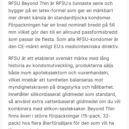
RFSU Beyond Thin är RFSU:s tunnaste serie och
bygger på en latex-formel som ger en märkbart
mer direkt känsla än standardtjocka kondomer.
Förpackningen har en bred nominell bredd på 56
mm vilket gör den till en allround passformsbredd
som passar de flesta. Som alla RFSU-kondomer är
den CE-märkt enligt EU:s medicintekniska direktiv.
RFSU är ett etablerat svenskt märke med lång
historia av kondomutveckling, produkterna säljs
både inom apotekssektorn och vuxenhandeln,
vilket innebär att tunnheten balanseras mot
myndighetskraven på dragstyrka och hållbarhet.
Innehåller silikonbaserat glidmedel som standard,
så använd extra vattenbaserat glidmedel om du vill
kombinera med silikon-sexleksaker. Beyond Thin
finns även i större förpackningar (15-pack, 32-
pack) hos flera återförsäljare för den som vill ha