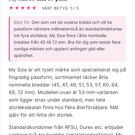
★★★★★
VÅRT BETYG: 5 / 5
Bäst för:
Den som vet sin exakta bredd och vill ha
passform närmare millimeternivå än standardmärkenas
tre-fyra storlekar, My Size finns i åtta nominella
bredder från 45 till 72 mm. Bra för dig som testat flera
vanliga märken och upplevt antingen glid eller
spändhet.
My Size är ett tyskt märke som specialiserat sig på
fingradig passform, sortimentet täcker åtta
nominella bredder (45, 47, 49, 51, 53, 57, 60, 64,
69, 72 mm). Modellen ovan är 53 mm-varianten
som ligger strax under standard, men hela
storleksskalan finns hos flera återförsäljare. Mät
själv för att hitta din storlek.
Standardkondomer från RFSU, Durex etc. erbjuder
vanligen två-tre bredder (smal/standard/stor). My