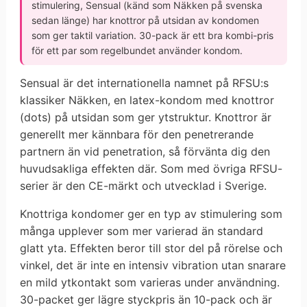
stimulering, Sensual (känd som Näkken på svenska
sedan länge) har knottror på utsidan av kondomen
som ger taktil variation. 30-pack är ett bra kombi-pris
för ett par som regelbundet använder kondom.
Sensual är det internationella namnet på RFSU:s
klassiker Näkken, en latex-kondom med knottror
(dots) på utsidan som ger ytstruktur. Knottror är
generellt mer kännbara för den penetrerande
partnern än vid penetration, så förvänta dig den
huvudsakliga effekten där. Som med övriga RFSU-
serier är den CE-märkt och utvecklad i Sverige.
Knottriga kondomer ger en typ av stimulering som
många upplever som mer varierad än standard
glatt yta. Effekten beror till stor del på rörelse och
vinkel, det är inte en intensiv vibration utan snarare
en mild ytkontakt som varieras under användning.
30-packet ger lägre styckpris än 10-pack och är