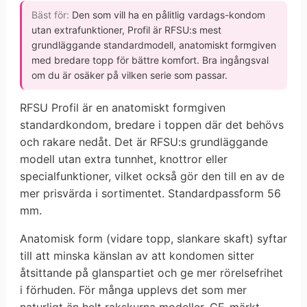
Bäst för:
Den som vill ha en pålitlig vardags-kondom
utan extrafunktioner, Profil är RFSU:s mest
grundläggande standardmodell, anatomiskt formgiven
med bredare topp för bättre komfort. Bra ingångsval
om du är osäker på vilken serie som passar.
RFSU Profil är en anatomiskt formgiven
standardkondom, bredare i toppen där det behövs
och rakare nedåt. Det är RFSU:s grundläggande
modell utan extra tunnhet, knottror eller
specialfunktioner, vilket också gör den till en av de
mer prisvärda i sortimentet. Standardpassform 56
mm.
Anatomisk form (vidare topp, slankare skaft) syftar
till att minska känslan av att kondomen sitter
åtsittande på glanspartiet och ge mer rörelsefrihet
i förhuden. För många upplevs det som mer
naturligt än helt rakskurna modeller. CE-märkt