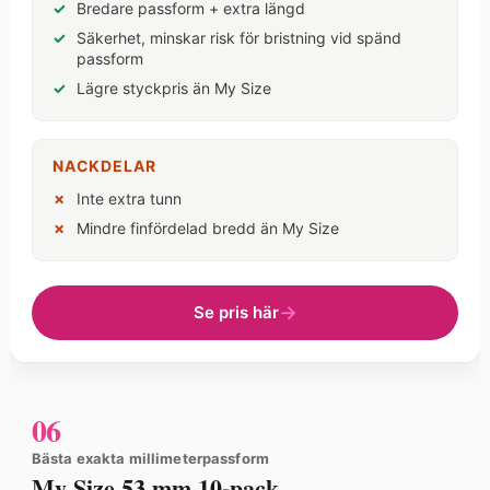
Bredare passform + extra längd
Säkerhet, minskar risk för bristning vid spänd
passform
Lägre styckpris än My Size
NACKDELAR
Inte extra tunn
Mindre finfördelad bredd än My Size
Se pris här
06
Bästa exakta millimeterpassform
My Size 53 mm 10-pack