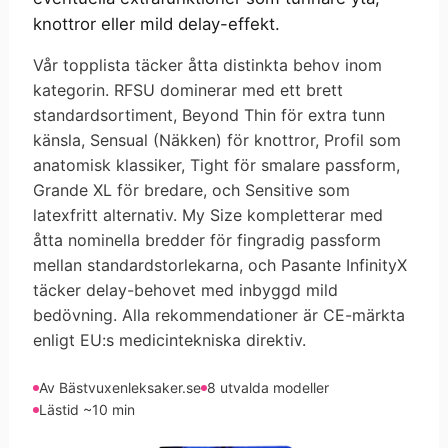
knottror eller mild delay-effekt.
Vår topplista täcker åtta distinkta behov inom
kategorin. RFSU dominerar med ett brett
standardsortiment, Beyond Thin för extra tunn
känsla, Sensual (Näkken) för knottror, Profil som
anatomisk klassiker, Tight för smalare passform,
Grande XL för bredare, och Sensitive som
latexfritt alternativ. My Size kompletterar med
åtta nominella bredder för fingradig passform
mellan standardstorlekarna, och Pasante InfinityX
täcker delay-behovet med inbyggd mild
bedövning. Alla rekommendationer är CE-märkta
enligt EU:s medicintekniska direktiv.
Av Bästvuxenleksaker.se
8 utvalda modeller
Lästid ~10 min