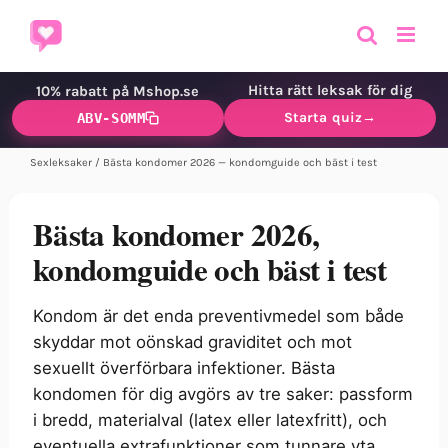
Fortsätt
till
innehållet
Hitta rätt leksak för dig
10% rabatt på Mshop.se
Starta quiz
→
ABV-SOMM
Sexleksaker
/
Bästa kondomer 2026 — kondomguide och bäst i test
Bästa kondomer 2026,
kondomguide och bäst i test
Kondom är det enda preventivmedel som både
skyddar mot oönskad graviditet och mot
sexuellt överförbara infektioner. Bästa
kondomen för dig avgörs av tre saker: passform
i bredd, materialval (latex eller latexfritt), och
eventuella extrafunktioner som tunnare yta,