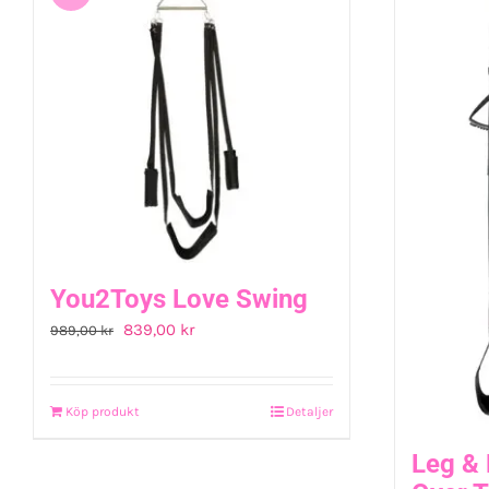
You2Toys Love Swing
Det
Det
839,00
kr
989,00
kr
ursprungliga
nuvarande
priset
priset
Köp produkt
Detaljer
var:
är:
989,00 kr.
839,00 kr.
Leg &