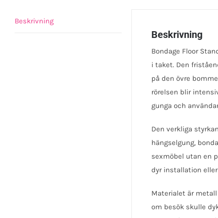
Beskrivning
Beskrivning
Bondage Floor Stand
i taket. Den fristå
på den övre bommen.
rörelsen blir inten
gunga och användar
Den verkliga styrka
hängselgung, bondag
sexmöbel utan en pl
dyr installation ell
Materialet är metal
om besök skulle dyk