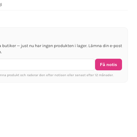
d
a butiker — just nu har ingen produkten i lager. Lämna din e-post
.
Få notis
na produkt och raderar den efter notisen eller senast efter 12 månader.