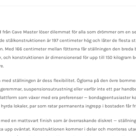
 från Cave Master löser dilemmat för alla som drömmer om en se
ende stålkonstruktionen är 197 centimeter hög och låter de flesta
 Med 166 centimeter mellan fötterna får ställningen den breda b
siv, och konstruktionen är dimensionerad för upp till 150 kilogra
e.
n med ställningen är dess flexibilitet. Öglorna på den övre bommen
eremmar, suspensionsutrustning eller varför inte ett par handbojo
attform som växer med era preferenser — bondageentusiaster kan
er hyrda lokaler, par som ratar permanenta ingrepp i bostaden får 
l med en mattsvart finish som är överraskande diskret — ställn
a upp oväntat. Konstruktionen kommer i delar och monteras utan 