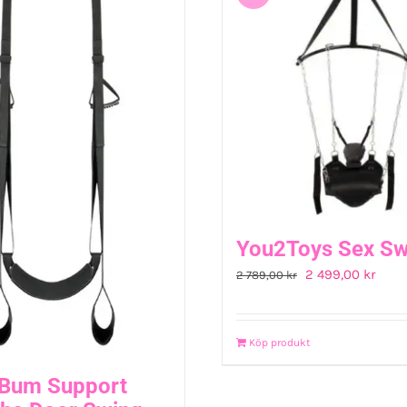
You2Toys Sex Sw
Det
Det
2 499,00
kr
2 789,00
kr
ursprungliga
nuva
priset
prise
Köp produkt
var:
är:
2
2
 Bum Support
789,00 kr.
499,0