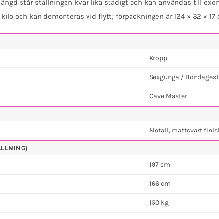
ängd står ställningen kvar lika stadigt och kan användas till exem
 kilo och kan demonteras vid flytt; förpackningen är 124 × 32 × 17
Kropp
Sexgunga / Bondagest
Cave Master
Metall, mattsvart finis
ÄLLNING)
197 cm
166 cm
150 kg