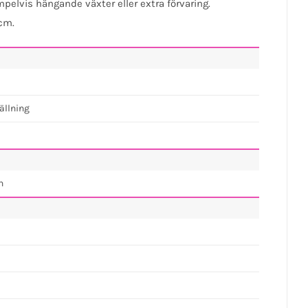
pelvis hängande växter eller extra förvaring.
 cm.
ällning
h