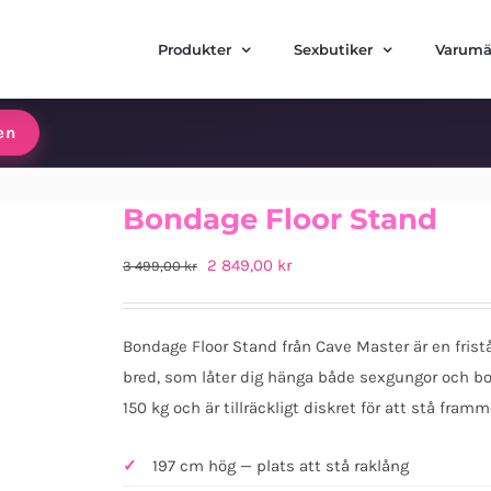
Produkter
Sexbutiker
Varumä
en
Bondage Floor Stand
Det
Det
2 849,00
kr
3 499,00
kr
ursprungliga
nuvarande
priset
priset
Bondage Floor Stand från Cave Master är en frist
var:
är:
bred, som låter dig hänga både sexgungor och bon
3
2
150 kg och är tillräckligt diskret för att stå fram
499,00 kr.
849,00 kr.
197 cm hög — plats att stå raklång