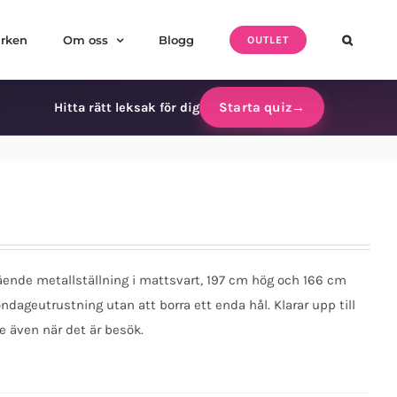
rken
Om oss
Blogg
OUTLET
Starta quiz
→
Hitta rätt leksak för dig
ående metallställning i mattsvart, 197 cm hög och 166 cm
dageutrustning utan att borra ett enda hål. Klarar upp till
me även när det är besök.