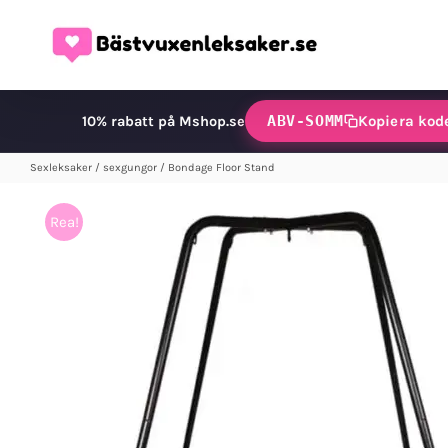
Fortsätt
till
innehållet
ABV-SOMM
Kopiera kod
10% rabatt på Mshop.se
Sexleksaker
/
sexgungor
/
Bondage Floor Stand
Rea!