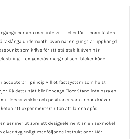
xgunga hemma men inte vill — eller får — borra fästen
 stå raklånga underneath, även när en gunga är upphängd
aspunkt som krävs för att stå stabilt även när
m belastning — en generös marginal som täcker både
 accepterar i princip vilket fästsystem som helst:
r. På detta sätt blir Bondage Floor Stand inte bara en
 utforska vinklar och positioner som annars kräver
friheten att experimentera utan att lämna spår.
ingen ser mer ut som ett designelement än en sexmöbel
elverktyg enligt medföljande instruktioner. När