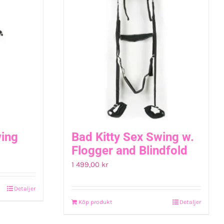
ing
Bad Kitty Sex Swing w.
Flogger and Blindfold
rande
1 499,00
kr
t
Detaljer
Köp produkt
Detaljer
0 kr.